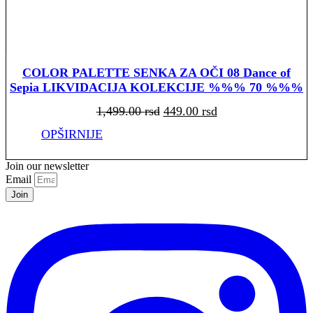
COLOR PALETTE SENKA ZA OČI 08 Dance of
Sepia LIKVIDACIJA KOLEKCIJE %%% 70 %%%
Originalna
Trenutna
1,499.00
rsd
449.00
rsd
cena
cena
je
je:
bila:
449.00 rsd.
OPŠIRNIJE
1,499.00 rsd.
Join our newsletter
Email
Join