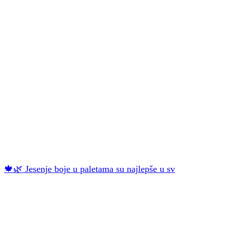
🍁🌿 Jesenje boje u paletama su najlepše u sv