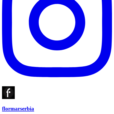
flormarserbia