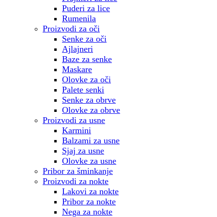
Puderi za lice
Rumenila
Proizvodi za oči
Senke za oči
Ajlajneri
Baze za senke
Maskare
Olovke za oči
Palete senki
Senke za obrve
Olovke za obrve
Proizvodi za usne
Karmini
Balzami za usne
Sjaj za usne
Olovke za usne
Pribor za šminkanje
Proizvodi za nokte
Lakovi za nokte
Pribor za nokte
Nega za nokte