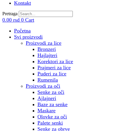
Kontakt
Pretraga
0.00
rsd
0
Cart
Početna
Svi proizvodi
Proizvodi za lice
Bronzeri
Hajlajteri
Korektori za lice
Prajmeri za lice
Puderi za lice
Rumenila
Proizvodi za oči
Senke za oči
Ajlajneri
Baze za senke
Maskare
Olovke za oči
Palete senki
Senke za obrve