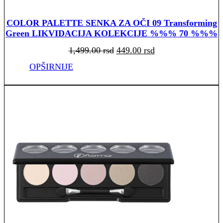
COLOR PALETTE SENKA ZA OČI 09 Transforming
Green LIKVIDACIJA KOLEKCIJE %%% 70 %%%
Originalna
Trenutna
1,499.00
rsd
449.00
rsd
cena
cena
je
je:
bila:
449.00 rsd.
OPŠIRNIJE
1,499.00 rsd.