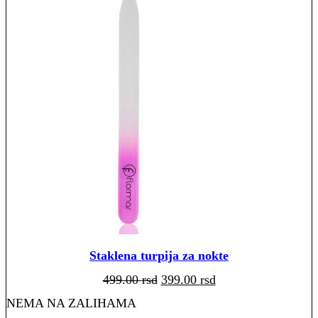
Staklena turpija za nokte
Originalna
Trenutna
499.00
rsd
399.00
rsd
cena
cena
je
je:
bila:
399.00 rsd.
NEMA NA ZALIHAMA
499.00 rsd.