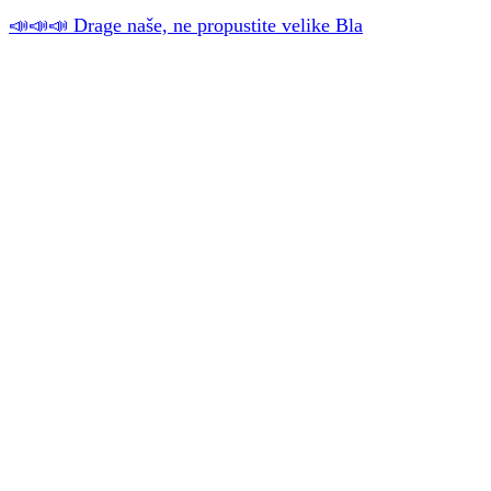
📣📣📣 Drage naše, ne propustite velike Bla