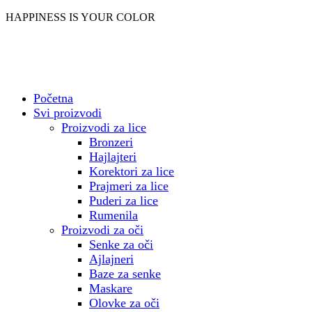
Skočite
HAPPINESS IS YOUR COLOR
na
sadržaj
Početna
Svi proizvodi
Proizvodi za lice
Bronzeri
Hajlajteri
Korektori za lice
Prajmeri za lice
Puderi za lice
Rumenila
Proizvodi za oči
Senke za oči
Ajlajneri
Baze za senke
Maskare
Olovke za oči