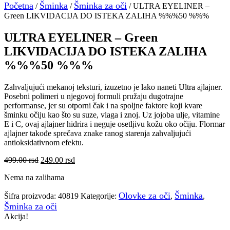
Početna
Šminka
Šminka za oči
/
/
/ ULTRA EYELINER –
Green LIKVIDACIJA DO ISTEKA ZALIHA %%%50 %%%
ULTRA EYELINER – Green
LIKVIDACIJA DO ISTEKA ZALIHA
%%%50 %%%
Zahvaljujući mekanoj teksturi, izuzetno je lako naneti Ultra ajlajner.
Posebni polimeri u njegovoj formuli pružaju dugotrajne
performanse, jer su otporni čak i na spoljne faktore koji kvare
šminku očiju kao što su suze, vlaga i znoj. Uz jojoba ulje, vitamine
E i C, ovaj ajlajner hidrira i neguje osetljivu kožu oko očiju. Flormar
ajlajner takođe sprečava znake ranog starenja zahvaljujući
antioksidativnom efektu.
Originalna
Trenutna
499.00
rsd
249.00
rsd
cena
cena
Nema na zalihama
je
je:
bila:
249.00 rsd.
Olovke za oči
Šminka
Šifra proizvoda:
40819
Kategorije:
,
,
499.00 rsd.
Šminka za oči
Akcija!