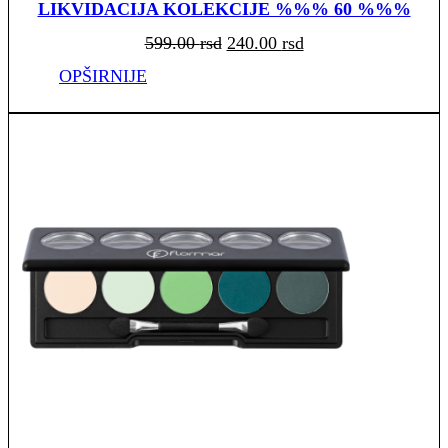
LIKVIDACIJA KOLEKCIJE %%% 60 %%%
Originalna
Trenutna
599.00
rsd
240.00
rsd
cena
cena
je
je:
bila:
240.00 rsd.
OPŠIRNIJE
599.00 rsd.