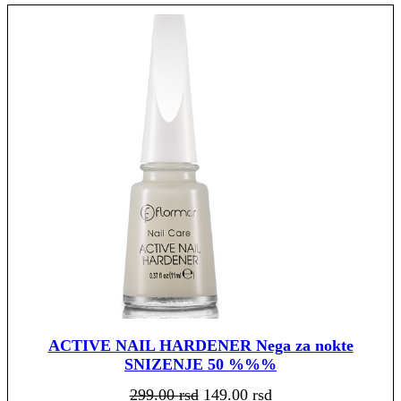
ACTIVE NAIL HARDENER Nega za nokte
SNIZENJE 50 %%%
Originalna
Trenutna
299.00
rsd
149.00
rsd