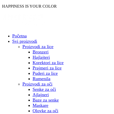
Skočite
HAPPINESS IS YOUR COLOR
na
sadržaj
Početna
Svi proizvodi
Proizvodi za lice
Bronzeri
Hajlajteri
Korektori za lice
Prajmeri za lice
Puderi za lice
Rumenila
Proizvodi za oči
Senke za oči
Ajlajneri
Baze za senke
Maskare
Olovke za oči