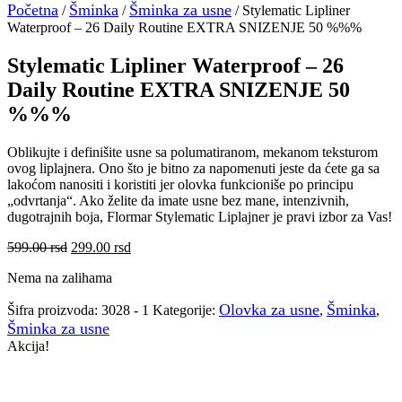
Početna
Šminka
Šminka za usne
/
/
/ Stylematic Lipliner
Waterproof – 26 Daily Routine EXTRA SNIZENJE 50 %%%
Stylematic Lipliner Waterproof – 26
Daily Routine EXTRA SNIZENJE 50
%%%
Oblikujte i definišite usne sa polumatiranom, mekanom teksturom
ovog liplajnera. Ono što je bitno za napomenuti jeste da ćete ga sa
lakoćom nanositi i koristiti jer olovka funkcioniše po principu
„odvrtanja“. Ako želite da imate usne bez mane, intenzivnih,
dugotrajnih boja, Flormar Stylematic Liplajner je pravi izbor za Vas!
Originalna
Trenutna
599.00
rsd
299.00
rsd
cena
cena
Nema na zalihama
je
je:
bila:
299.00 rsd.
Olovka za usne
Šminka
Šifra proizvoda:
3028 - 1
Kategorije:
,
,
599.00 rsd.
Šminka za usne
Akcija!