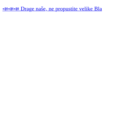
📣📣📣 Drage naše, ne propustite velike Bla