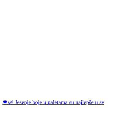
🍁🌿 Jesenje boje u paletama su najlepše u sv