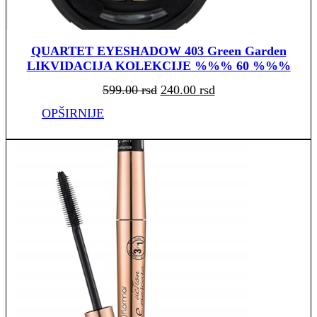
QUARTET EYESHADOW 403 Green Garden
LIKVIDACIJA KOLEKCIJE %%% 60 %%%
Originalna
Trenutna
599.00
rsd
240.00
rsd
cena
cena
je
je:
bila:
240.00 rsd.
OPŠIRNIJE
599.00 rsd.