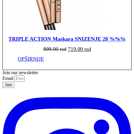
TRIPLE ACTION Maskara SNIZENJE 20 %%%
Originalna
Trenutna
899.00
rsd
719.00
rsd
cena
cena
je
je:
bila:
719.00 rsd.
OPŠIRNIJE
899.00 rsd.
Join our newsletter
Email
Join