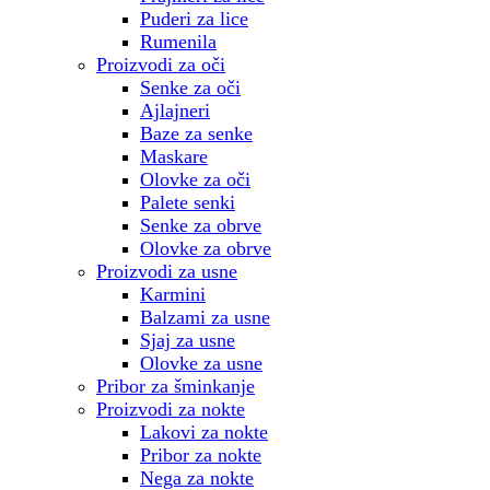
Puderi za lice
Rumenila
Proizvodi za oči
Senke za oči
Ajlajneri
Baze za senke
Maskare
Olovke za oči
Palete senki
Senke za obrve
Olovke za obrve
Proizvodi za usne
Karmini
Balzami za usne
Sjaj za usne
Olovke za usne
Pribor za šminkanje
Proizvodi za nokte
Lakovi za nokte
Pribor za nokte
Nega za nokte