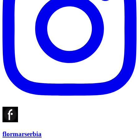
flormarserbia