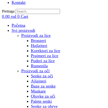
Kontakt
Pretraga
0.00
rsd
0
Cart
Početna
Svi proizvodi
Proizvodi za lice
Bronzeri
Hajlajteri
Korektori za lice
Prajmeri za lice
Puderi za lice
Rumenila
Proizvodi za oči
Senke za oči
Ajlajneri
Baze za senke
Maskare
Olovke za oči
Palete senki
Senke za obrve