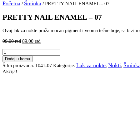
Početna
Šminka
/
/ PRETTY NAIL ENAMEL – 07
PRETTY NAIL ENAMEL – 07
Ovaj lak za nokte pruža mocan pigment i veoma tečne boje, sa brzim 
Originalna
Trenutna
99.00
rsd
89.00
rsd
cena
cena
PRETTY
je
je:
NAIL
bila:
89.00 rsd.
Dodaj u korpu
ENAMEL
99.00 rsd.
Lak za nokte
Nokti
Šmink
Šifra proizvoda:
1041-07
Kategorije:
,
,
-
Akcija!
07
količina