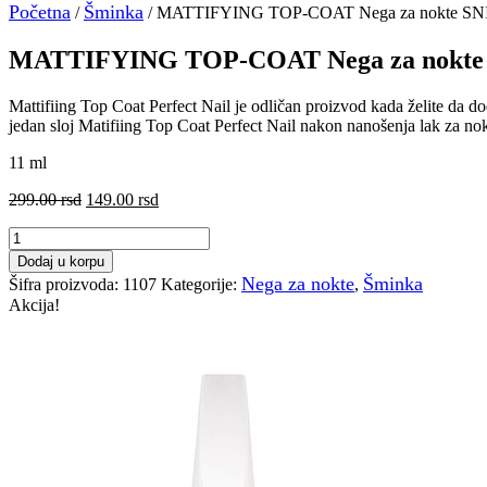
Početna
Šminka
/
/ MATTIFYING TOP-COAT Nega za nokte S
MATTIFYING TOP-COAT Nega za nokte
Mattifiing Top Coat Perfect Nail je odličan proizvod kada želite da do
jedan sloj Matifiing Top Coat Perfect Nail nakon nanošenja lak za nok
11 ml
Originalna
Trenutna
299.00
rsd
149.00
rsd
cena
cena
MATTIFYING
je
je:
TOP-
bila:
149.00 rsd.
Dodaj u korpu
COAT
299.00 rsd.
Nega za nokte
Šminka
Šifra proizvoda:
1107
Kategorije:
,
Nega
Akcija!
za
nokte
SNIZENJE
50%
količina