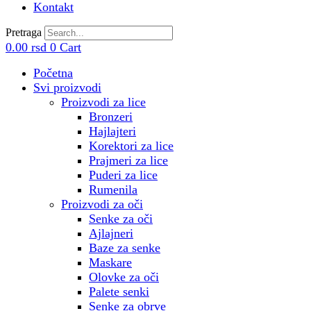
Kontakt
Pretraga
0.00
rsd
0
Cart
Početna
Svi proizvodi
Proizvodi za lice
Bronzeri
Hajlajteri
Korektori za lice
Prajmeri za lice
Puderi za lice
Rumenila
Proizvodi za oči
Senke za oči
Ajlajneri
Baze za senke
Maskare
Olovke za oči
Palete senki
Senke za obrve