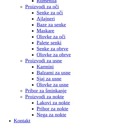
Rumenila
Proizvodi za oči
Senke za oči
Ajlajneri
Baze za senke
Maskare
Olovke za oči
Palete senki
Senke za obrve
Olovke za obrve
Proizvodi za usne
Karmini
Balzami za usne
Sjaj za usne
Olovke za usne
Pribor za šminkanje
Proizvodi za nokte
Lakovi za nokte
Pribor za nokte
Nega za nokte
Kontakt