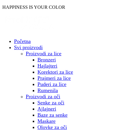
Skočite
HAPPINESS IS YOUR COLOR
na
sadržaj
Početna
Svi proizvodi
Proizvodi za lice
Bronzeri
Hajlajteri
Korektori za lice
Prajmeri za lice
Puderi za lice
Rumenila
Proizvodi za oči
Senke za oči
Ajlajneri
Baze za senke
Maskare
Olovke za oči