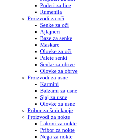
Puderi za lice
Rumenila
Proizvodi za oči
Senke za oči
Ajlajneri
Baze za senke
Maskare
Olovke za oči
Palete senki
Senke za obrve
Olovke za obrve
Proizvodi za usne
Karmini
Balzami za usne
Sjaj za usne
Olovke za usne
Pribor za šminkanje
Proizvodi za nokte
Lakovi za nokte
Pribor za nokte
Nega za nokte