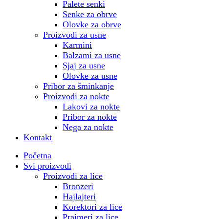
Palete senki
Senke za obrve
Olovke za obrve
Proizvodi za usne
Karmini
Balzami za usne
Sjaj za usne
Olovke za usne
Pribor za šminkanje
Proizvodi za nokte
Lakovi za nokte
Pribor za nokte
Nega za nokte
Kontakt
Početna
Svi proizvodi
Proizvodi za lice
Bronzeri
Hajlajteri
Korektori za lice
Prajmeri za lice