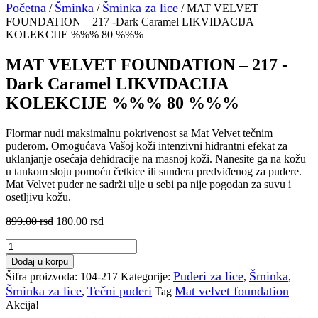
Početna
Šminka
Šminka za lice
/
/
/ MAT VELVET
FOUNDATION – 217 -Dark Caramel LIKVIDACIJA
KOLEKCIJE %%% 80 %%%
MAT VELVET FOUNDATION – 217 -
Dark Caramel LIKVIDACIJA
KOLEKCIJE %%% 80 %%%
Flormar nudi maksimalnu pokrivenost sa Mat Velvet tečnim
puderom. Omogućava Vašoj koži intenzivni hidrantni efekat za
uklanjanje osećaja dehidracije na masnoj koži. Nanesite ga na kožu
u tankom sloju pomoću četkice ili sunđera predviđenog za pudere.
Mat Velvet puder ne sadrži ulje u sebi pa nije pogodan za suvu i
osetljivu kožu.
Originalna
Trenutna
899.00
rsd
180.00
rsd
cena
cena
MAT
je
je:
VELVET
bila:
180.00 rsd.
Dodaj u korpu
FOUNDATION
899.00 rsd.
Puderi za lice
Šminka
Šifra proizvoda:
104-217
Kategorije:
,
,
-
Šminka za lice
Tečni puderi
Mat velvet foundation
,
Tag
217
Akcija!
-