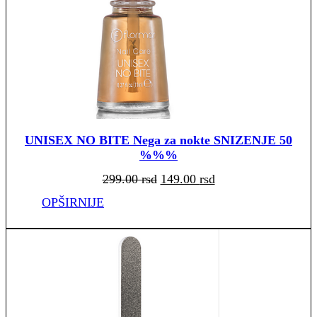
UNISEX NO BITE Nega za nokte SNIZENJE 50
%%%
Originalna
Trenutna
299.00
rsd
149.00
rsd
cena
cena
je
je:
bila:
149.00 rsd.
OPŠIRNIJE
299.00 rsd.