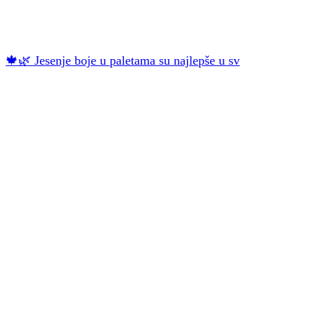
🍁🌿 Jesenje boje u paletama su najlepše u sv