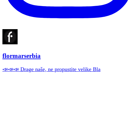
flormarserbia
📣📣📣 Drage naše, ne propustite velike Bla