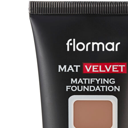
Dark
Caramel
LIKVIDACIJA
KOLEKCIJE
%%%
80
%%%
količina