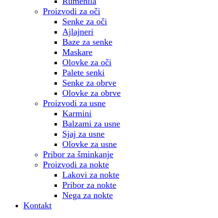
Rumenila
Proizvodi za oči
Senke za oči
Ajlajneri
Baze za senke
Maskare
Olovke za oči
Palete senki
Senke za obrve
Olovke za obrve
Proizvodi za usne
Karmini
Balzami za usne
Sjaj za usne
Olovke za usne
Pribor za šminkanje
Proizvodi za nokte
Lakovi za nokte
Pribor za nokte
Nega za nokte
Kontakt