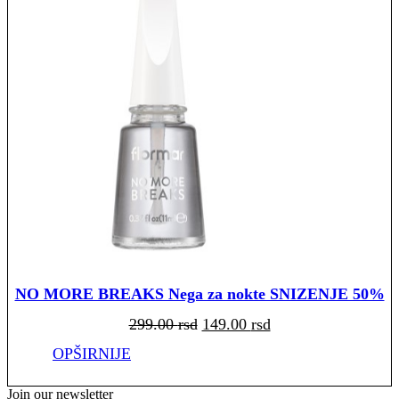
NO MORE BREAKS Nega za nokte SNIZENJE 50%
Originalna
Trenutna
299.00
rsd
149.00
rsd
cena
cena
je
je:
bila:
149.00 rsd.
OPŠIRNIJE
299.00 rsd.
Join our newsletter