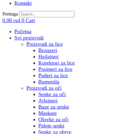
Kontakt
Pretraga
0.00
rsd
0
Cart
Početna
Svi proizvodi
Proizvodi za lice
Bronzeri
Hajlajteri
Korektori za lice
Prajmeri za lice
Puderi za lice
Rumenila
Proizvodi za oči
Senke za oči
Ajlajneri
Baze za senke
Maskare
Olovke za oči
Palete senki
Senke za obrve