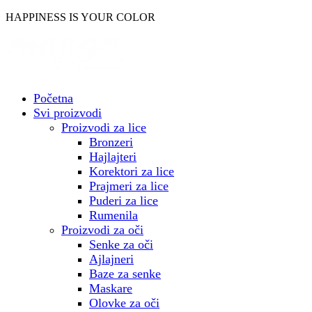
Skočite
HAPPINESS IS YOUR COLOR
na
sadržaj
Početna
Svi proizvodi
Proizvodi za lice
Bronzeri
Hajlajteri
Korektori za lice
Prajmeri za lice
Puderi za lice
Rumenila
Proizvodi za oči
Senke za oči
Ajlajneri
Baze za senke
Maskare
Olovke za oči