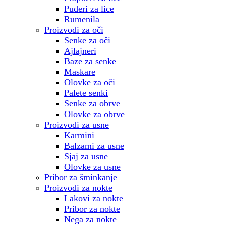
Puderi za lice
Rumenila
Proizvodi za oči
Senke za oči
Ajlajneri
Baze za senke
Maskare
Olovke za oči
Palete senki
Senke za obrve
Olovke za obrve
Proizvodi za usne
Karmini
Balzami za usne
Sjaj za usne
Olovke za usne
Pribor za šminkanje
Proizvodi za nokte
Lakovi za nokte
Pribor za nokte
Nega za nokte