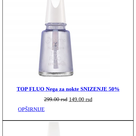
TOP FLUO Nega za nokte SNIZENJE 50%
Originalna
Trenutna
299.00
rsd
149.00
rsd
cena
cena
je
je:
bila:
149.00 rsd.
OPŠIRNIJE
299.00 rsd.