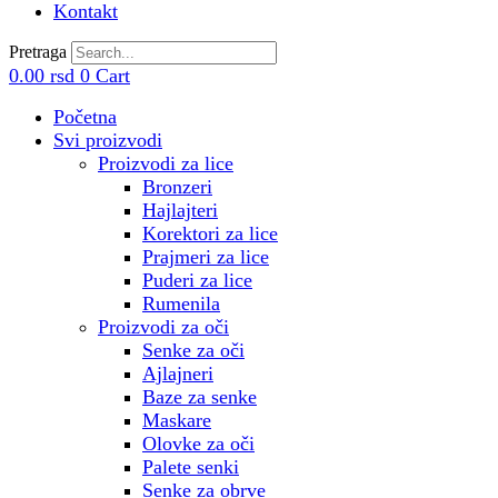
Kontakt
Pretraga
0.00
rsd
0
Cart
Početna
Svi proizvodi
Proizvodi za lice
Bronzeri
Hajlajteri
Korektori za lice
Prajmeri za lice
Puderi za lice
Rumenila
Proizvodi za oči
Senke za oči
Ajlajneri
Baze za senke
Maskare
Olovke za oči
Palete senki
Senke za obrve