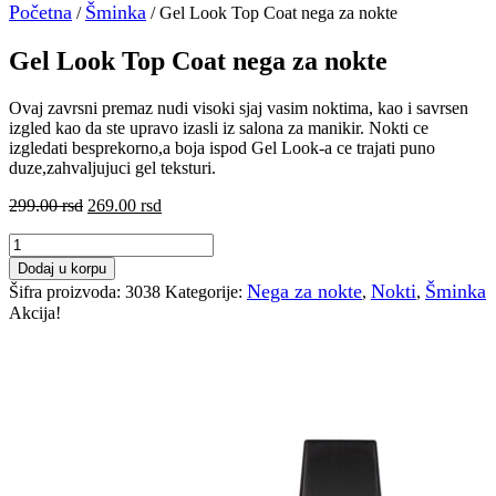
Početna
Šminka
/
/ Gel Look Top Coat nega za nokte
Gel Look Top Coat nega za nokte
Ovaj zavrsni premaz nudi visoki sjaj vasim noktima, kao i savrsen
izgled kao da ste upravo izasli iz salona za manikir. Nokti ce
izgledati besprekorno,a boja ispod Gel Look-a ce trajati puno
duze,zahvaljujuci gel teksturi.
Originalna
Trenutna
299.00
rsd
269.00
rsd
cena
cena
Gel
je
je:
Look
bila:
269.00 rsd.
Dodaj u korpu
Top
299.00 rsd.
Nega za nokte
Nokti
Šminka
Šifra proizvoda:
3038
Kategorije:
,
,
Coat
Akcija!
nega
za
nokte
količina