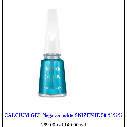
CALCIUM GEL Nega za nokte SNIZENJE 50 %%%
Originalna
Trenutna
299.00
rsd
149.00
rsd