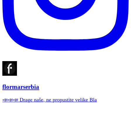
flormarserbia
📣📣📣 Drage naše, ne propustite velike Bla