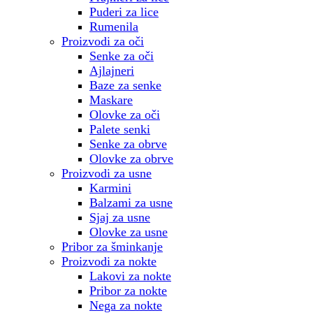
Puderi za lice
Rumenila
Proizvodi za oči
Senke za oči
Ajlajneri
Baze za senke
Maskare
Olovke za oči
Palete senki
Senke za obrve
Olovke za obrve
Proizvodi za usne
Karmini
Balzami za usne
Sjaj za usne
Olovke za usne
Pribor za šminkanje
Proizvodi za nokte
Lakovi za nokte
Pribor za nokte
Nega za nokte