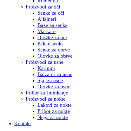
Rumenila
Proizvodi za oči
Senke za oči
Ajlajneri
Baze za senke
Maskare
Olovke za oči
Palete senki
Senke za obrve
Olovke za obrve
Proizvodi za usne
Karmini
Balzami za usne
Sjaj za usne
Olovke za usne
Pribor za šminkanje
Proizvodi za nokte
Lakovi za nokte
Pribor za nokte
Nega za nokte
Kontakt