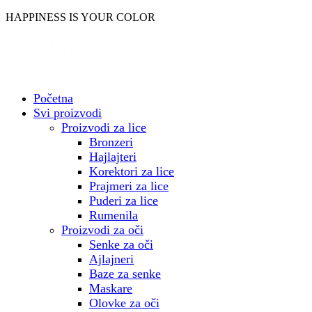
Skočite
HAPPINESS IS YOUR COLOR
na
sadržaj
Početna
Svi proizvodi
Proizvodi za lice
Bronzeri
Hajlajteri
Korektori za lice
Prajmeri za lice
Puderi za lice
Rumenila
Proizvodi za oči
Senke za oči
Ajlajneri
Baze za senke
Maskare
Olovke za oči