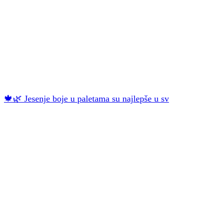
🍁🌿 Jesenje boje u paletama su najlepše u sv