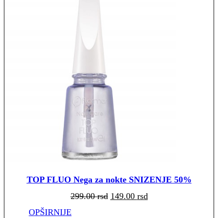
TOP FLUO Nega za nokte SNIZENJE 50%
Originalna
Trenutna
299.00
rsd
149.00
rsd
cena
cena
je
je:
bila:
149.00 rsd.
OPŠIRNIJE
299.00 rsd.