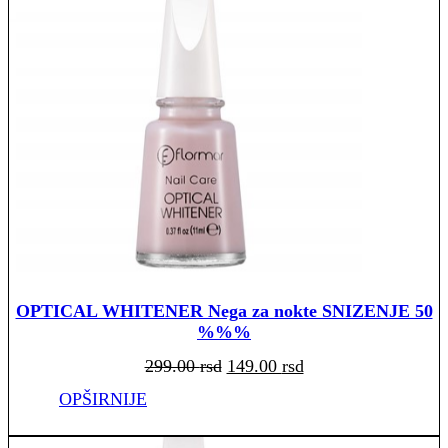
OPTICAL WHITENER Nega za nokte SNIZENJE 50
%%%
Originalna
Trenutna
299.00
rsd
149.00
rsd
cena
cena
je
je:
bila:
149.00 rsd.
OPŠIRNIJE
299.00 rsd.