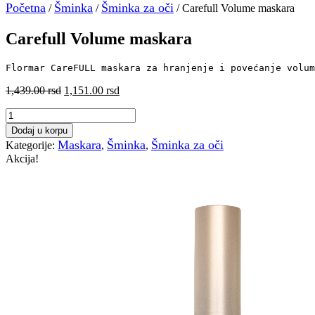
Početna
Šminka
Šminka za oči
/
/
/ Carefull Volume maskara
Carefull Volume maskara
Flormar CareFULL maskara za hranjenje i povećanje volu
Originalna
Trenutna
1,439.00
rsd
1,151.00
rsd
cena
cena
Carefull
je
je:
Volume
bila:
1,151.00 rsd.
Dodaj u korpu
maskara
1,439.00 rsd.
Maskara
Šminka
Šminka za oči
Kategorije:
,
,
količina
Akcija!