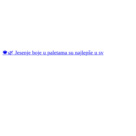
🍁🌿 Jesenje boje u paletama su najlepše u sv